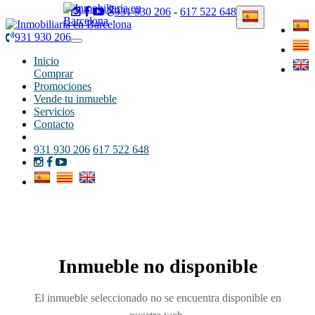
931 930 206
-
617 522 648
931 930 206
Toggle
navigation
Inicio
Comprar
Promociones
Vende tu inmueble
Servicios
Contacto
931 930 206
617 522 648
Inmueble no disponible
El inmueble seleccionado no se encuentra disponible en