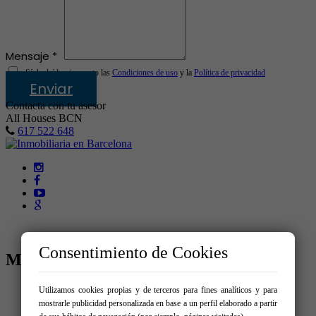
Mensaje *
Sí, he leído y/o acepto las
Condiciones de uso
y la
Política de privacidad
Enviar
Contacta con tu asesor
All Houses BCN
617 522 648
Consentimiento de Cookies
MENÚ
Inicio
Utilizamos cookies propias y de terceros para fines analíticos y para
Comprar
mostrarle publicidad personalizada en base a un perfil elaborado a partir
Vende tu inmueble