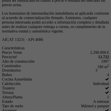
podrá ser modificada en cuanto a precio o retirada del mercado sin
previo aviso.
Los honorarios de intermediación inmobiliaria se aplicarán conforme
al acuerdo de comercialización firmado. Asimismo, cualquier
persona interesada podrá acceder a información completa y detallada
antes de realizar cualquier entrega a cuenta, en cumplimiento de la
normativa estatal y autonómica vigente.
AICAT 13231 · API 4086
Características
Precio Venta
2.290.000 €
Precio/m²
12.722
Año de construcción
1997
Construidos
2
180 m
Dormitorios
3
Baños
4
Cocina Amueblada
Calefacción
Individual
Trastero
Terraza
Altura/Planta
1
Estado
A estrenar
Tipo de suelo
Mármol y parquet
Ascensor