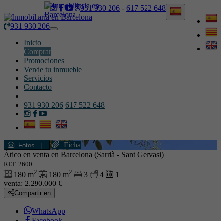
931 930 206
-
617 522 648
931 930 206
Toggle
navigation
Inicio
Comprar
Promociones
Vende tu inmueble
Servicios
Contacto
931 930 206
617 522 648
Ficha
Fotos
|
Ático en venta en Barcelona (Sarrià - Sant Gervasi)
REF. 2600
2
2
180 m
180 m
3
4
1
venta:
2.290.000 €
Compartir en
WhatsApp
Facebook