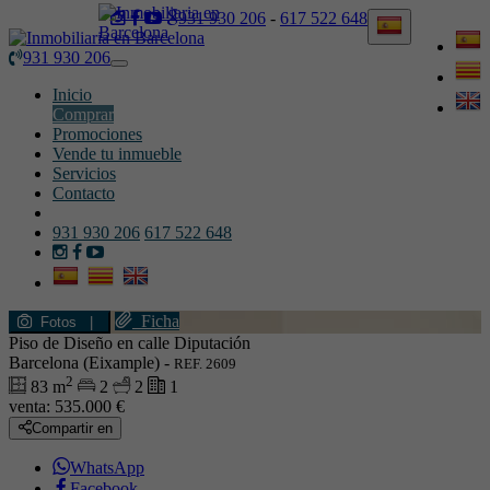
931 930 206
-
617 522 648
931 930 206
Toggle
navigation
Inicio
Comprar
Promociones
Vende tu inmueble
Servicios
Contacto
931 930 206
617 522 648
Ficha
Fotos
|
Piso de Diseño en calle Diputación
Barcelona (Eixample) -
REF. 2609
2
83 m
2
2
1
venta:
535.000 €
Compartir en
WhatsApp
Facebook