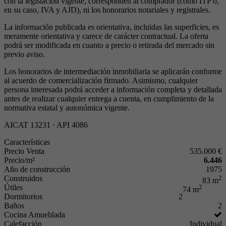
con la legislación vigente, corresponden al comprador (como ITP o,
en su caso, IVA y AJD), ni los honorarios notariales y registrales.
La información publicada es orientativa, incluidas las superficies, es
meramente orientativa y carece de carácter contractual. La oferta
podrá ser modificada en cuanto a precio o retirada del mercado sin
previo aviso.
Los honorarios de intermediación inmobiliaria se aplicarán conforme
al acuerdo de comercialización firmado. Asimismo, cualquier
persona interesada podrá acceder a información completa y detallada
antes de realizar cualquier entrega a cuenta, en cumplimiento de la
normativa estatal y autonómica vigente.
AICAT 13231 · API 4086
Características
Precio Venta
535.000 €
Precio/m²
6.446
Año de construcción
1975
Construidos
2
83 m
Útiles
2
74 m
Dormitorios
2
Baños
2
Cocina Amueblada
Calefacción
Individual