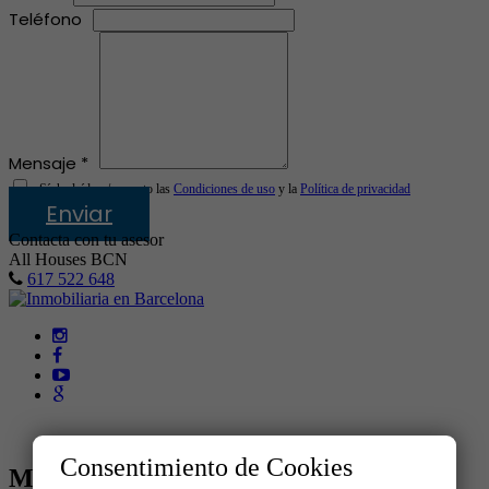
Teléfono
Mensaje *
Sí, he leído y/o acepto las
Condiciones de uso
y la
Política de privacidad
Enviar
Contacta con tu asesor
All Houses BCN
617 522 648
Consentimiento de Cookies
MENÚ