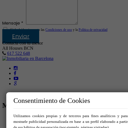
Mensaje *
Sí, he leído y/o acepto las
Condiciones de uso
y la
Política de privacidad
Enviar
Contacta con tu asesor
All Houses BCN
617 522 648
Consentimiento de Cookies
MENÚ
Utilizamos cookies propias y de terceros para fines analíticos y para
Inicio
mostrarle publicidad personalizada en base a un perfil elaborado a partir
Comprar
de sus hábitos de navegación (por ejemplo, páginas visitadas).
Vende tu inmueble