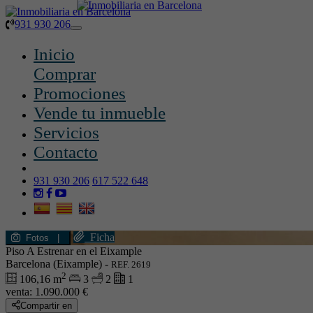
931 930 206
Toggle
navigation
Inicio
Comprar
Promociones
Vende tu inmueble
Servicios
Contacto
931 930 206
617 522 648
Ficha
Fotos
|
Piso A Estrenar en el Eixample
Barcelona (Eixample) -
REF. 2619
2
106,16 m
3
2
1
venta:
1.090.000 €
Compartir en