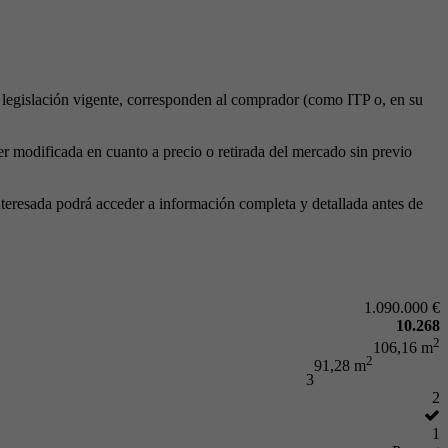
a legislación vigente, corresponden al comprador (como ITP o, en su
ser modificada en cuanto a precio o retirada del mercado sin previo
teresada podrá acceder a información completa y detallada antes de
1.090.000 €
10.268
2
106,16 m
2
91,28 m
3
2
1