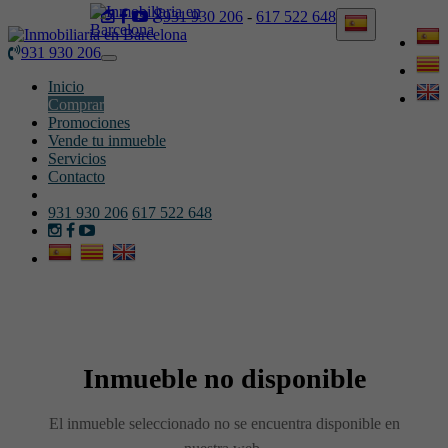
931 930 206
-
617 522 648
931 930 206
Toggle
navigation
Inicio
Comprar
Promociones
Vende tu inmueble
Servicios
Contacto
931 930 206
617 522 648
Inmueble no disponible
El inmueble seleccionado no se encuentra disponible en